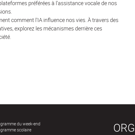
lateformes préférées à l'assistance vocale de nos
sions.
ement comment l'IA influence nos vies. À travers des
tives, explorez les mécanismes derrière ces
iété.
ORG
ogramme du week-end
ogramme scolaire