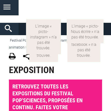
Festival Pop'Sciences
>
VF
> Programme 2025 > Par
animation >
Exposition
EXPOSITION
RETROUVEZ TOUTES LES
EXPOSITIONS DU FESTIVAL
POP'SCIENCES, PROPOSÉES EN
CONTINU. FAITES VOTRE