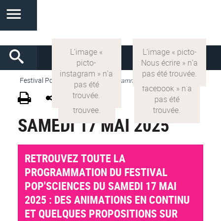
Festival Pop'Sciences
>
VF
>
Programme 2025
SAMEDI 17 MAI 2025
RETROUVEZ TOUTE LA
PROGRAMMATION DU FESTIVAL
POP'SCIENCES DU SAMEDI 17 MAI
2025 : DES ANIMATIONS EN CONTINU
ET QUELQUES PROPOSITIONS SUR