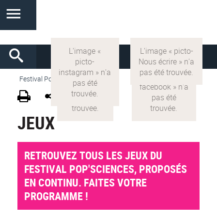
Festival Pop'Sciences
>
VF
>
Jeu
JEUX
RETROUVEZ TOUS LES JEUX DU
FESTIVAL POP'SCIENCES, PROPOSÉS
EN CONTINU. FAITES VOTRE
PROGRAMME !