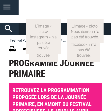
Festival Pop'Sciences
>
VF
>
Scolaires
PROGRAMME JOURNÉE
PRIMAIRE
RETROUVEZ LA PROGRAMMATION
PROPOSÉE LORS DE LA JOURNÉE
PRIMAIRE, EN AMONT DU FESTIVAL
POP'SCIENCES, LE JEUDI 10 AVRIL